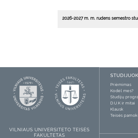
2026-2027 m. m. rudens semestro stu
STUDIJUO
Priėmimas
Kodėl mes?
Studijų prog
D.U.K ir mitai
Klausk
Teisės pamok
VILNIAUS UNIVERSITETO TEISĖS
FAKULTETAS