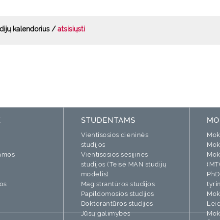
dijų kalendorius /
atsisiųsti
K
STUDENTAMS
MO
Vientisosios dieninės
Moks
studijos
Mok
ramos
Vientisosios sesijinės
Mok
studijos (Teisė MAN studijų
(MT
modelis)
PhD
os
Magistrantūros studijos
tyri
Papildomosios studijos
Moks
Doktorantūros studijos
Leid
Jūsų galimybės
Moks