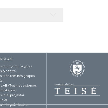
KSLAS
linių tyrimų kryptys
slo centrai
slinės teminės grupės
G)
 LAB (Teisinės sistemos
mų skyrius)
liniai projektai
iniai
linės publikacijos