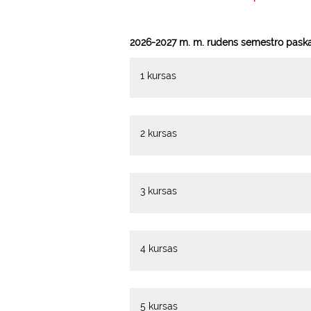
m
a
i
2026-2027 m. m. rudens semestro paskai
n
c
1 kursas
o
n
t
e
2 kursas
n
t
3 kursas
4 kursas
5 kursas