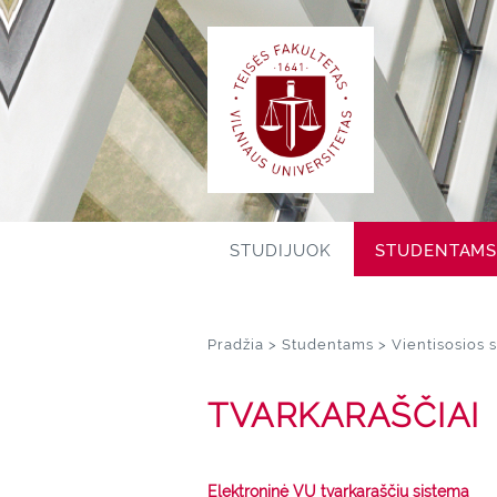
STUDIJUOK
STUDENTAM
S
Pradžia
>
Studentams
>
Vientisosios 
k
i
TVARKARAŠČIAI
p
t
o
Elektroninė VU tvarkaraščių sistema