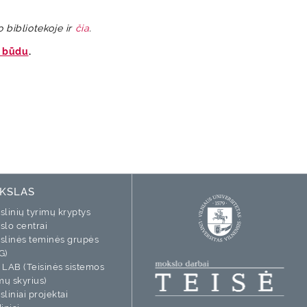
o bibliotekoje ir
čia
.
u būdu
.
KSLAS
linių tyrimų kryptys
slo centrai
slinės teminės grupės
G)
 LAB (Teisinės sistemos
mų skyrius)
liniai projektai