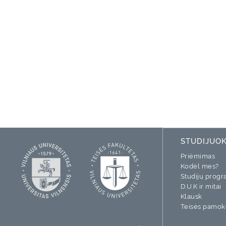
STUDIJUO
Priėmimas
Kodėl mes?
Studijų prog
D.U.K ir mitai
Klausk
Teisės pamok