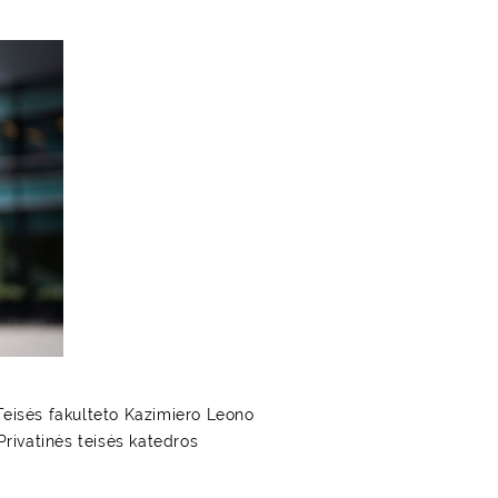
o Teisės fakulteto Kazimiero Leono
Privatinės teisės katedros