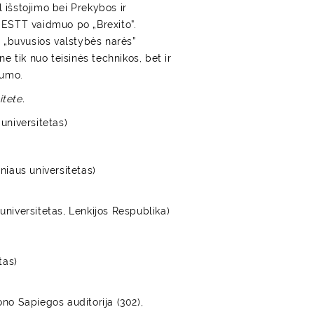
išstojimo bei Prekybos ir
r ESTT vaidmuo po „Brexito”.
 „buvusios valstybės narės”
ne tik nuo teisinės technikos, bet ir
kumo.
itete.
 universitetas)
lniaus universitetas)
universitetas, Lenkijos Respublika)
tas)
ono Sapiegos auditorija (302),