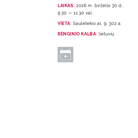
m
LAIKAS:
2026 m. birželio 30 d.,
a
9.30 — 11.30 val.
i
n
VIETA:
Saulėtekio al. 9, 302 a.
c
RENGINIO KALBA:
lietuvių
o
n
t
e
n
t