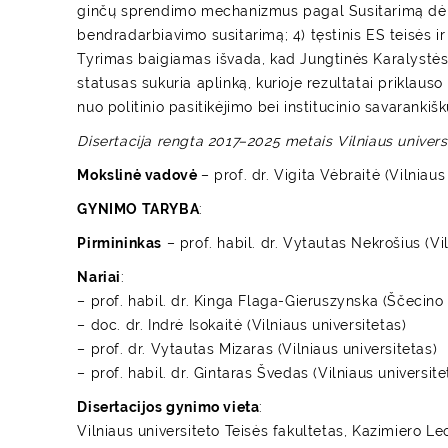
ginčų sprendimo mechanizmus pagal Susitarimą dėl 
bendradarbiavimo susitarimą; 4) tęstinis ES teisės i
Tyrimas baigiamas išvada, kad Jungtinės Karalystės
statusas sukuria aplinką, kurioje rezultatai priklauso 
nuo politinio pasitikėjimo bei institucinio savarankiš
Disertacija rengta 2017–2025 metais Vilniaus univers
Mokslinė vadovė
– prof. dr. Vigita Vėbraitė (Vilniaus
GYNIMO TARYBA
:
Pirmininkas
– prof. habil. dr. Vytautas Nekrošius (Vi
Nariai
:
– prof. habil. dr. Kinga Flaga-Gieruszynska (Ščecino 
– doc. dr. Indrė Isokaitė (Vilniaus universitetas)
– prof. dr. Vytautas Mizaras (Vilniaus universitetas)
– prof. habil. dr. Gintaras Švedas (Vilniaus universite
Disertacijos gynimo vieta
:
Vilniaus universiteto Teisės fakultetas, Kazimiero Le