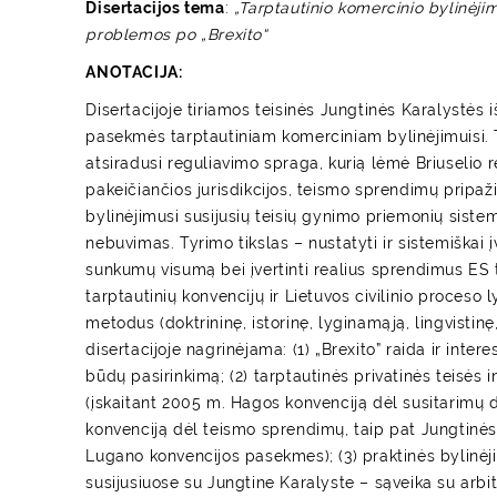
Disertacijos tema
:
„Tarptautinio komercinio bylinėji
problemos po „Brexito“
ANOTACIJA:
Disertacijoje tiriamos teisinės Jungtinės Karalystės
pasekmės tarptautiniam komerciniam bylinėjimuisi. 
atsiradusi reguliavimo spraga, kurią lėmė Briuselio r
pakeičiančios jurisdikcijos, teismo sprendimų pripa
bylinėjimusi susijusių teisių gynimo priemonių siste
nebuvimas. Tyrimo tikslas – nustatyti ir sistemiškai įv
sunkumų visumą bei įvertinti realius sprendimus ES t
tarptautinių konvencijų ir Lietuvos civilinio proceso
metodus (doktrininę, istorinę, lyginamąją, lingvistin
disertacijoje nagrinėjama: (1) „Brexito” raida ir inte
būdų pasirinkimą; (2) tarptautinės privatinės teisės 
(įskaitant 2005 m. Hagos konvenciją dėl susitarimų
konvenciją dėl teismo sprendimų, taip pat Jungtinės
Lugano konvencijos pasekmes); (3) praktinės bylinė
susijusiuose su Jungtine Karalyste – sąveika su arbit