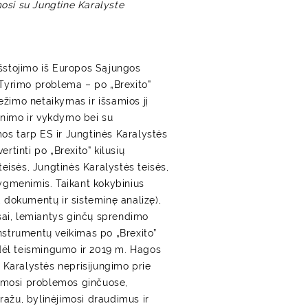
mosi su Jungtine Karalyste
 išstojimo iš Europos Sąjungos
Tyrimo problema – po „Brexito”
ežimo netaikymas ir išsamios jį
žinimo ir vykdymo bei su
mos tarp ES ir Jungtinės Karalystės
ertinti po „Brexito” kilusių
eisės, Jungtinės Karalystės teisės,
 lygmenimis. Taikant kokybinius
ę, dokumentų ir sisteminę analizę),
resai, lemiantys ginčų sprendimo
instrumentų veikimas po „Brexito”
 dėl teismingumo ir 2019 m. Hagos
 Karalystės neprisijungimo prie
jimosi problemos ginčuose,
ražu, bylinėjimosi draudimus ir