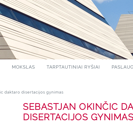
S
MOKSLAS
TARPTAUTINIAI RYŠIAI
PASLAU
c daktaro disertacijos gynimas
SEBASTJAN OKINČIC D
DISERTACIJOS GYNIMA