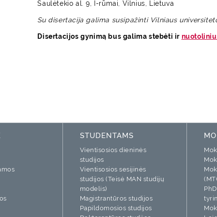
Saulėtekio al. 9, I-rūmai, Vilnius, Lietuva
Su disertacija galima susipažinti Vilniaus universitet
Disertacijos gynimą bus galima stebėti ir
nuotolini
K
STUDENTAMS
MO
Vientisosios dieninės
Moks
studijos
Mok
ramos
Vientisosios sesijinės
Mok
studijos (Teisė MAN studijų
(MT
modelis)
PhD
os
Magistrantūros studijos
tyri
Papildomosios studijos
Moks