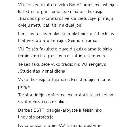
VU Teisės fakultete vyko Baudžiamosios justicijos
katedros organizuotas seminaras-diskusija
,,Europos prokuratūros veikla Lietuvoje: pirmųjų
dviejų metų patirtis ir aktualijos“
Lenkijos teisės mokykla: mokslininkai iš Lenkijos ir
Lietuvos aptarė Lenkijos Seimo rinkimus
VU Teisės fakultete buvo diskutuojama teisinio
feminizmo ir agresijos nusikaltimų temomis
Teisės fakultete vyko tradicinis VU renginys
„Studentas vienai dienai“
Vyko diskusija artėjančios Konstitucijos dienos
proga
Tarptautinėje konferencijoje aptarti teisei keliami
skaitmenizacijos iššūkiai
Darbas ESTT: daugiakalbystė ir teisininko
lingvisto profesija
Įvyko paskaita apie JAV taikomą dėstymo