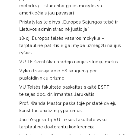
metodiką – studentai galės mokytis su
amerikiečiais jau pavasarį
Pristatytas leidinys „Europos Sąjungos teisė ir
Lietuvos administracinė justicija“
18-oji Europos teisės vasaros mokykla –
tarptautinė patirtis ir galimybė užmegzti naujus
ryšius
VU TF šventiškai pradėjo naujus studijų metus
Vyko diskusija apie ES saugumą per
puslaidininkių prizmę
VU Teisės fakultete paskaitas skaitė ESTT
teisėjas doc. dr. Irmantas Jarukaitis
Prof. Wanda Mastor paskaitoje pristatė dviejų
konstitucionalizmų ypatumus
Jau 10-ąjį kartą VU Teisės fakultete vyko
tarptautinė doktorantų konferencija