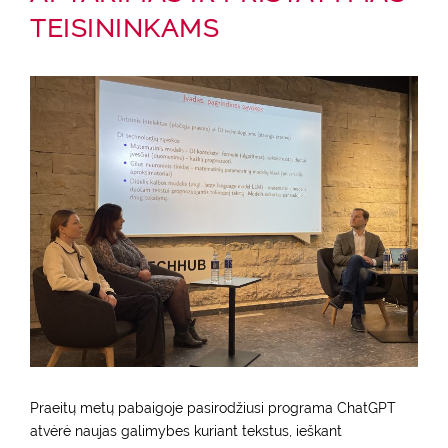
i
TEISININKAMS
n
c
o
n
t
e
n
t
Praeitų metų pabaigoje pasirodžiusi programa ChatGPT
atvėrė naujas galimybes kuriant tekstus, ieškant