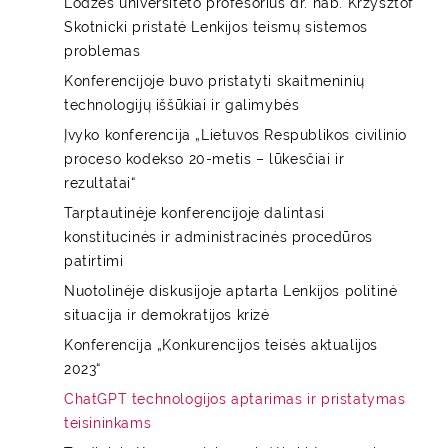
Lodzės universiteto profesorius dr. hab. Krzysztof
Skotnicki pristatė Lenkijos teismų sistemos
problemas
Konferencijoje buvo pristatyti skaitmeninių
technologijų iššūkiai ir galimybės
Įvyko konferencija „Lietuvos Respublikos civilinio
proceso kodekso 20-metis – lūkesčiai ir
rezultatai“
Tarptautinėje konferencijoje dalintasi
konstitucinės ir administracinės procedūros
patirtimi
Nuotolinėje diskusijoje aptarta Lenkijos politinė
situacija ir demokratijos krizė
Konferencija „Konkurencijos teisės aktualijos
2023“
ChatGPT technologijos aptarimas ir pristatymas
teisininkams