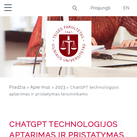
Prisijungti
S
Pradžia
Apie mus
2023
>
>
> ChatGPT technologijos
k
aptarimas ir pristatymas teisininkams
i
p
t
o
CHATGPT TECHNOLOGIJOS
m
APTARIMAS IR PRISTATYMAS
a