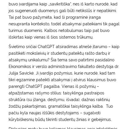
buvo įvardijama kaip „savikritiška“, nes iš karto nurodė, kad
jos sugeneruoti duomenys gali būti netikslūs ir nepatikimi.
Tai pat buvo pažymėta, kad ši programinė įranga
nesupranta konteksto, todėl atsakymai pateikiami tik pagal
turimus duomenis. Kalbos netobulumas taip pat buvo
išskirtas kaip vienas iš šios sistemos trūkumų.
Švietimo sričiai ChatGPT atsiradimas atnešė įtarumo – kaip
pasitikėti moksleivių ir studentų pateiktų rašto darbų ir
atsakymų unikalumu? Šia tema savo patirtimi pasidalino
Ekonomikos ir verslo administravimo fakulteto dėstytoja dr.
Julija Savickė. Ji įvardijo požymius, kurie nurodė, kad tam
tikri egzamine pateikti atsakymai į atvirus klausimus buvo
parengti ChatGPT pagalba. Vienas iš požymių –
atpažįstamas rašymo stilius: taisyklinga pastraipos
struktūra (su įžanga, dėstymu, išvada), dažnas raktinių
žodžių pakartojimas, gramatiškai taisyklinga kalba. Tuo
pačiu kyla naujas iššūkis dėstytojams – sugalvoti
kūrybiškesnių būdų tikrinti studentų žinias ir gebėjimus.