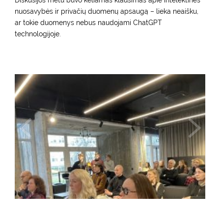
Diskusijos metu buvo keliamas klausimas apie intelektinės
nuosavybės ir privačių duomenų apsaugą – lieka neaišku,
ar tokie duomenys nebus naudojami ChatGPT
technologijoje.