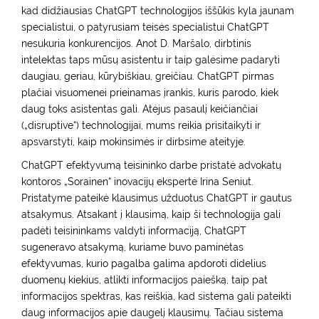
kad didžiausias ChatGPT technologijos iššūkis kyla jaunam
specialistui, o patyrusiam teisės specialistui ChatGPT
nesukuria konkurencijos. Anot D. Maršalo, dirbtinis
intelektas taps mūsų asistentu ir taip galėsime padaryti
daugiau, geriau, kūrybiškiau, greičiau. ChatGPT pirmas
plačiai visuomenei prieinamas įrankis, kuris parodo, kiek
daug toks asistentas gali. Atėjus pasaulį keičiančiai
(„disruptive“) technologijai, mums reikia prisitaikyti ir
apsvarstyti, kaip mokinsimės ir dirbsime ateityje.
ChatGPT efektyvumą teisininko darbe pristatė advokatų
kontoros „Sorainen“ inovacijų ekspertė Irina Seniut.
Pristatyme pateikė klausimus užduotus ChatGPT ir gautus
atsakymus. Atsakant į klausimą, kaip ši technologija gali
padėti teisininkams valdyti informaciją, ChatGPT
sugeneravo atsakymą, kuriame buvo paminėtas
efektyvumas, kurio pagalba galima apdoroti didelius
duomenų kiekius, atlikti informacijos paiešką, taip pat
informacijos spektras, kas reiškia, kad sistema gali pateikti
daug informacijos apie daugelį klausimų. Tačiau sistema