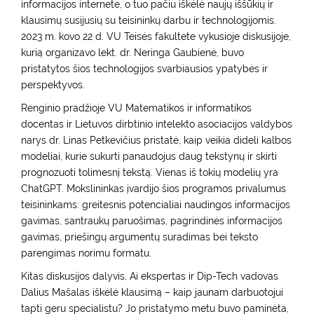
informacijos internete, o tuo pačiu iškėlė naujų iššūkių ir
klausimų susijusių su teisininkų darbu ir technologijomis.
2023 m. kovo 22 d. VU Teisės fakultete vykusioje diskusijoje,
kurią organizavo lekt. dr. Neringa Gaubienė, buvo
pristatytos šios technologijos svarbiausios ypatybės ir
perspektyvos.
Renginio pradžioje VU Matematikos ir informatikos
docentas ir Lietuvos dirbtinio intelekto asociacijos valdybos
narys dr. Linas Petkevičius pristatė, kaip veikia dideli kalbos
modeliai, kurie sukurti panaudojus daug tekstynų ir skirti
prognozuoti tolimesnį tekstą. Vienas iš tokių modelių yra
ChatGPT. Mokslininkas įvardijo šios programos privalumus
teisininkams: greitesnis potencialiai naudingos informacijos
gavimas, santraukų paruošimas, pagrindinės informacijos
gavimas, priešingų argumentų suradimas bei teksto
parengimas norimu formatu.
Kitas diskusijos dalyvis, Ai ekspertas ir Dip-Tech vadovas
Dalius Mašalas iškėlė klausimą – kaip jaunam darbuotojui
tapti geru specialistu? Jo pristatymo metu buvo paminėta,